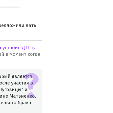
редложили дать
 устроил ДТП в
й в момент когда
орый является
осле участия в
"Пуговицы" и
нине Матвиенко.
первого брака