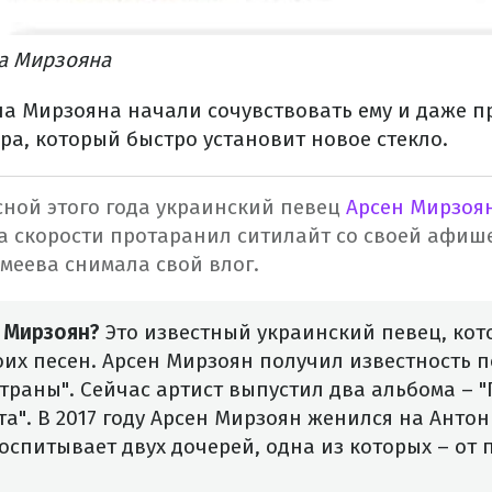
а Мирзояна
а Мирзояна начали сочувствовать ему и даже п
ра, который быстро установит новое стекло.
сной этого года украинский певец
Арсен Мирзоян
а скорости протаранил ситилайт со своей афише
меева снимала свой влог.
 Мирзоян?
Это известный украинский певец, кот
оих песен. Арсен Мирзоян получил известность п
страны". Сейчас артист выпустил два альбома – 
а". В 2017 году Арсен Мирзоян женился на Анто
оспитывает двух дочерей, одна из которых – от 