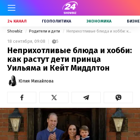
24 КАНАЛ
ГЕОПОЛИТИКА
ЭКОНОМИКА
БИЗНЕ
Showbiz
Родители и дети
Неприхотливые блюда и хобби: как растут дети принца Уильяма и Кейт Миддлтон
18 сентября,
09:08
5
Неприхотливые блюда и хобби:
как растут дети принца
Уильяма и Кейт Миддлтон
Юлия Михайлова