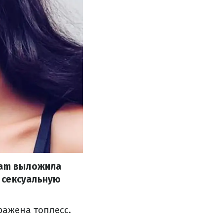
ram выложила
 сексуальную
ражена топлесс.