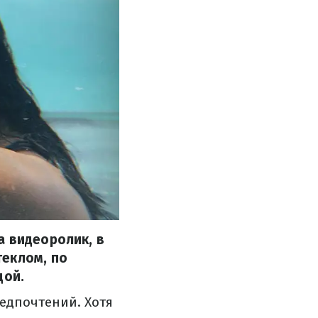
а видеоролик, в
теклом, по
дой.
редпочтений. Хотя