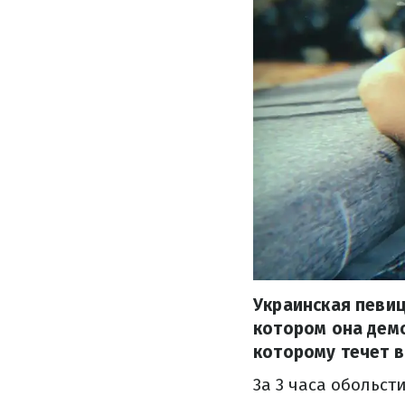
Украинская певиц
котором она демо
которому течет в
3а 3 часа обольс