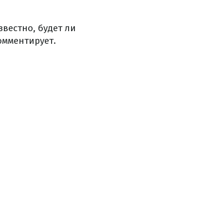
вестно, будет ли
омментирует.