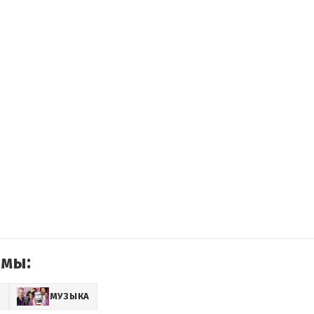
емы:
Z
МУЗЫКА