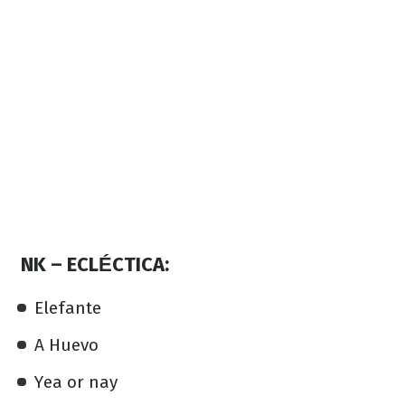
NK – ECLÉCTICA:
Elefante
A Huevo
Yea or nay