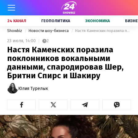
24 КАНАЛ
ГЕОПОЛИТИКА
ЭКОНОМИКА
БИЗНЕ
Showbiz
Новости шоу-бизнеса
Настя Каменских поразила поклонников вокальными данными, спародировав Шер, Бритни Спирс и Шакиру
23 июля,
14:00
2
Настя Каменских поразила
поклонников вокальными
данными, спародировав Шер,
Бритни Спирс и Шакиру
Юлия Турелык