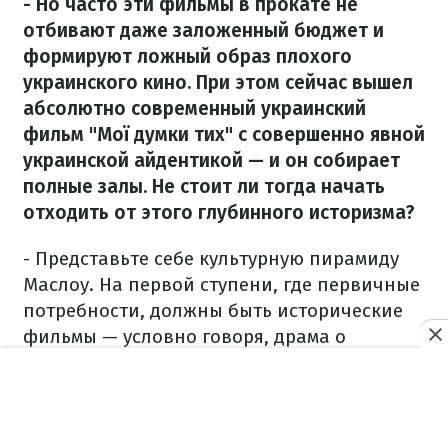
- Но часто эти фильмы в прокате не
отбивают даже заложенный бюджет и
формируют ложный образ плохого
украинского кино. При этом сейчас вышел
абсолютно современный украинский
фильм "Мої думки тих" с совершенно явной
украинской айдентикой — и он собирает
полные залы. Не стоит ли тогда начать
отходить от этого глубинного историзма?
- Представьте себе культурную пирамиду
Маслоу. На первой ступени, где первичные
потребности, должны быть исторические
фильмы — условно говоря, драма о
Винниченко, жизнеописание Франко. Там
должно быть что-то — и все люди должны
знать это. А у нас там не было ничего. "Мої
думки тихі" — они где-то наверху. У нас на