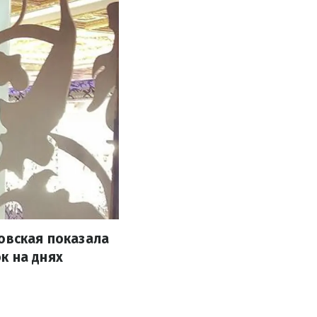
новская показала
к на днях