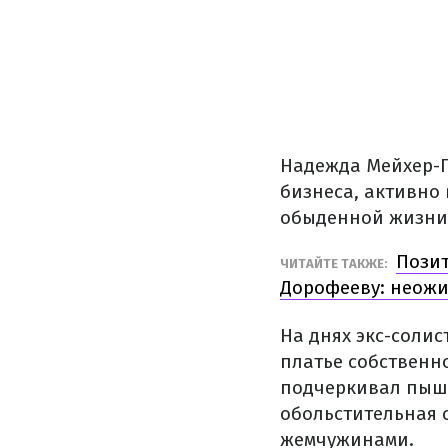
Надежда Мейхер-Г
бизнеса, активно 
обыденной жизни 
Позит
ЧИТАЙТЕ ТАКЖЕ:
Дорофееву: неож
На днях экс-солис
платье собственн
подчеркивал пыш
обольстительная 
жемчужинами.