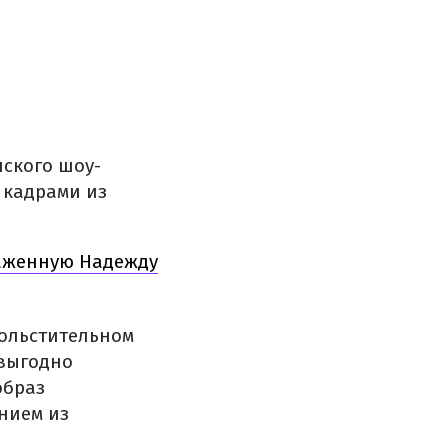
нского шоу-
 кадрами из
наженную Надежду
больстительном
 выгодно
образ
нием из