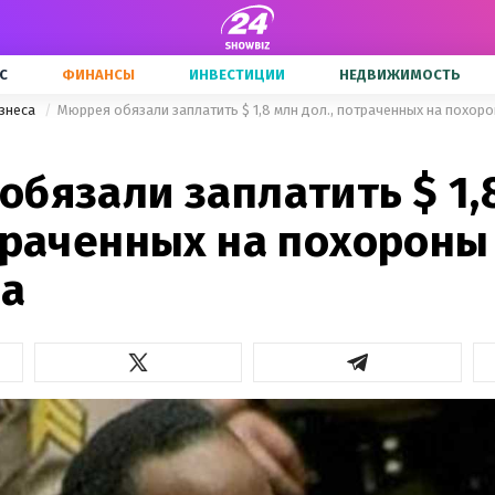
С
ФИНАНСЫ
ИНВЕСТИЦИИ
НЕДВИЖИМОСТЬ
знеса
Мюррея обязали заплатить $ 1,8 млн дол., потраченных на похор
бязали заплатить $ 1,
отраченных на похороны
а