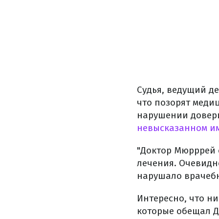
Судья, ведущий де
что позорят медиц
нарушении довери
невысказанном и
"Доктор Мюрррей 
лечения. Очевидн
нарушало врачебну
Интересно, что ни
которые обещал Д