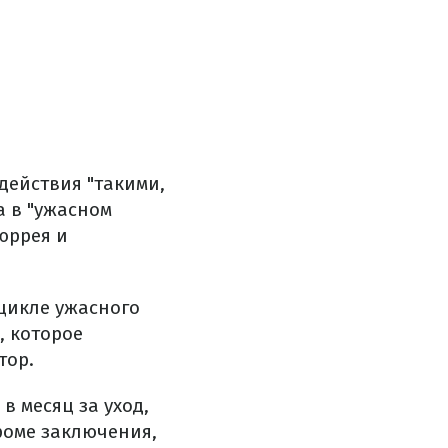
действия "такими,
а в "ужасном
юррея и
 цикле ужасного
, которое
тор.
в месяц за уход,
роме заключения,