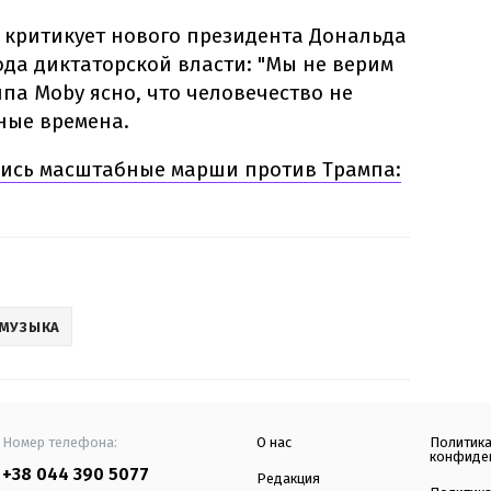
ц критикует нового президента Дональда
ода диктаторской власти: "Мы не верим
ипа Moby ясно, что человечество не
ные времена.
ись масштабные марши против Трампа:
МУЗЫКА
Номер телефона:
О нас
Политик
конфиде
+38 044 390 5077
Редакция