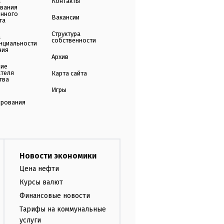
а
Контакты
ования
енного
Вакансии
та
Структура
а
собственности
нциальности
ния
Архив
ние
ателя
Карта сайта
тва
Игры
ирования
Новости экономики
Цена нефти
Курсы валют
Финансовые новости
Тарифы на коммунальные
услуги