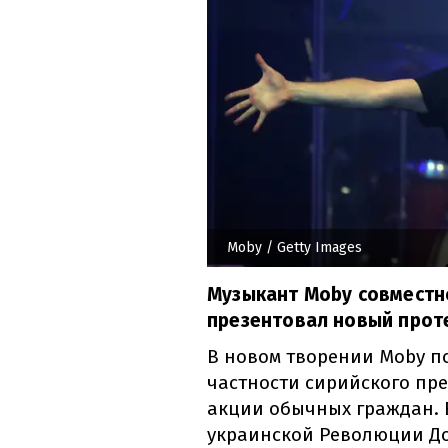
Moby
/ Getty Images
Музыкант Moby совместно 
презентовал новый прот
В новом творении Moby п
частности сирийского пр
акции обычных граждан. 
украинской Революции До