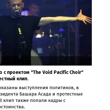
с проектом "The Void Pacific Choir"
естный клип.
оказаны выступления политиков, в
езидента Башара Асада и протестные
В клип также попали кадры с
стоинства.