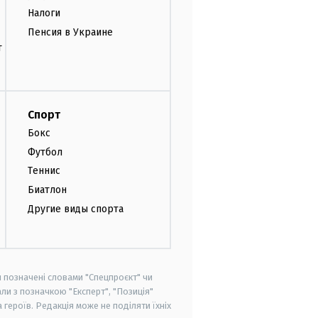
Налоги
Пенсия в Украине
т
Спорт
Бокс
Футбол
Теннис
Биатлон
Другие виды спорта
и позначені словами "Спецпроєкт" чи
ли з позначкою "Експерт", "Позиція"
героїв. Редакція може не поділяти їхніх