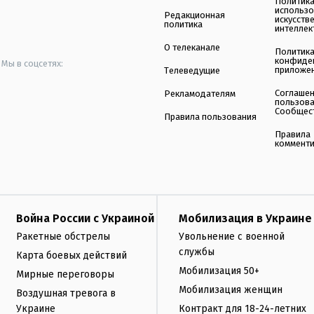
Политик
использ
Редакционная
искусств
политика
интеллек
О телеканале
Политик
конфиде
Мы в соцсетях:
приложе
Телеведущие
Соглаше
Рекламодателям
пользов
Сообщес
Правила пользования
Правила
коммент
Война России с Украиной
Мобилизация в Украине
Ракетные обстрелы
Увольнение с военной
службы
Карта боевых действий
Мобилизация 50+
Мирные переговоры
Мобилизация женщин
Воздушная тревога в
Украине
Контракт для 18-24-летних