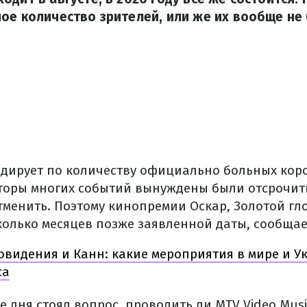
ое количество зрителей, или же их вообще не 
идирует по количеству официально больных кор
торы многих событий вынуждены были отсрочит
тменить. Поэтому кинопремии Оскар, Золотой гло
колько месяцев позже заявленной даты, сообща
овидения и Канн: какие мероприятия в мире и У
са
е дня стоял вопрос, проводить ли MTV Video Musi