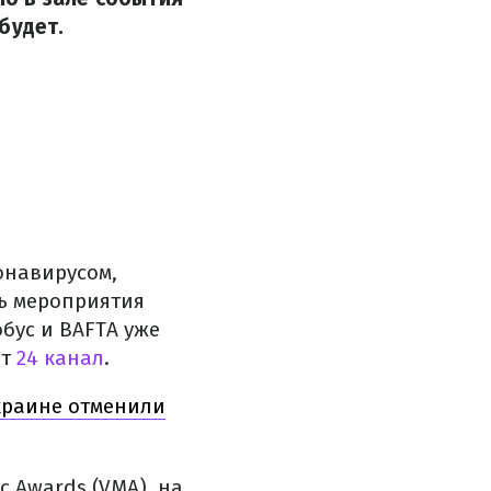
будет.
онавирусом,
ь мероприятия
бус и BAFTA уже
ет
24 канал
.
краине отменили
c Awards (VMA), на