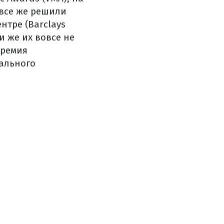
все же решили
нтре (Barclays
и же их вовсе не
премия
иального