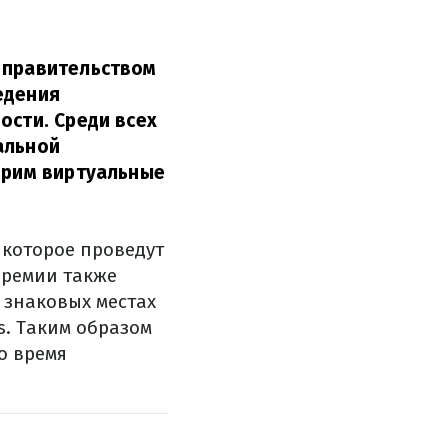
 правительством
едения
ости. Среди всех
альной
едрим виртуальные
 которое проведут
премии также
 знаковых местах
s. Таким образом
о время