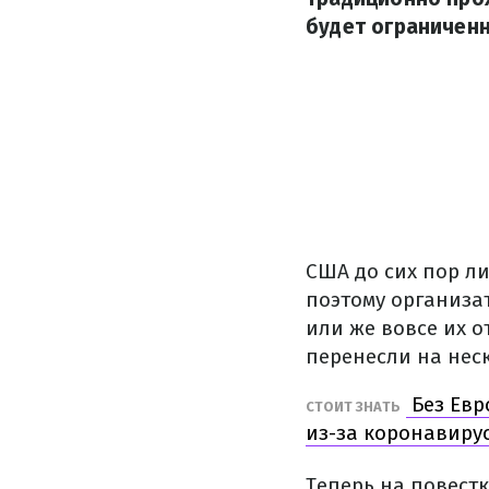
будет ограниченн
США до сих пор л
поэтому организа
или же вовсе их о
перенесли на нес
Без Евр
СТОИТ ЗНАТЬ
из-за коронавиру
Теперь на повестк