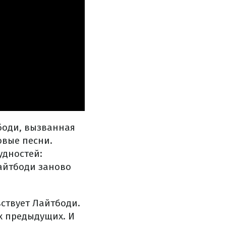
боди, вызванная
овые песни.
удностей:
Лайтбоди заново
вствует Лайтбоди.
ех предыдущих. И