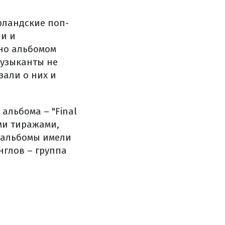
Ирландские поп-
ии и
 но альбомом
Музыканты не
зали о них и
 альбома – "Final
ми тиражами,
 альбомы имели
нглов – группа