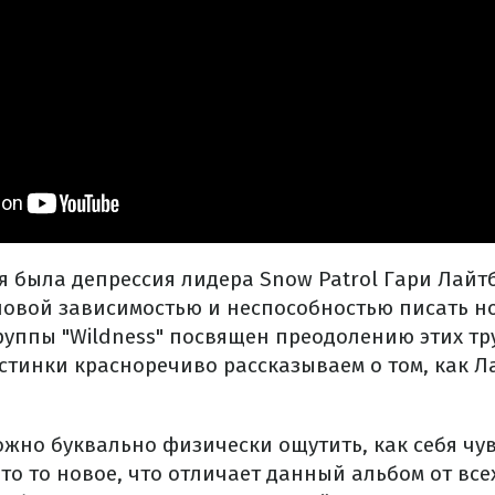
 была депрессия лидера Snow Patrol Гари Лайт
новой зависимостью и неспособностью писать н
руппы "Wildness" посвящен преодолению этих тр
астинки красноречиво рассказываем о том, как 
ожно буквально физически ощутить, как себя чу
 это то новое, что отличает данный альбом от вс