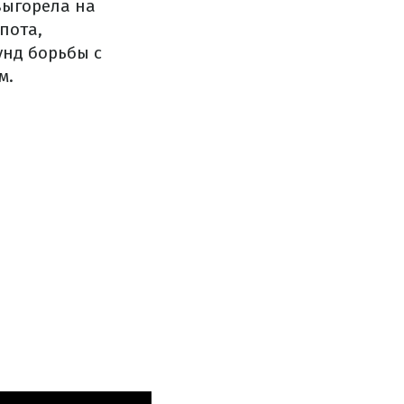
"выгорела на
пота,
унд борьбы с
м.