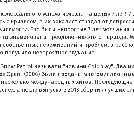
 колоссального успеха исчезла на целых 7 лет! 
ь с кризисом, а их вокалист страдал от депресс
висимости. Это были непростые 7 лет молчания,
анты знаменовали преодолению этого периода. 
т собственных переживаний и проблем, а расска
то получило невероятное звучание!
 Snow Patrol называли "новыми Coldplay". Два их
"Eyes Open" (2006) были проданы многомиллионны
 несколько международных хитов. Последующие
спех, а после выпуска в 2013 сборник лучших си