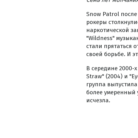
Snow Patrol после
рокеры столкнулис
наркотической за
"Wildness" музык
стали прятаться о
своей борьбе. И э
В середине 2000-х
Straw" (2004) и 
группа выпустила
более умеренный у
исчезла.