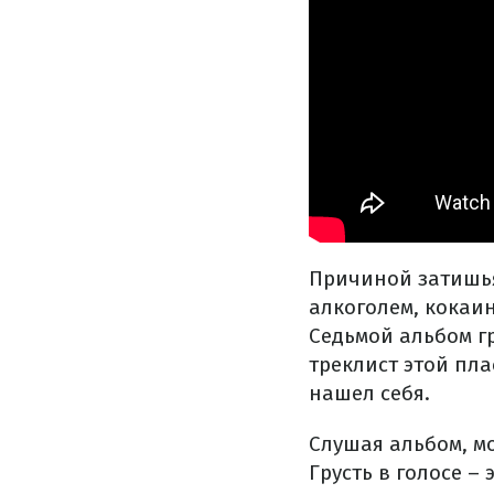
Причиной затишья
алкоголем, кокаи
Седьмой альбом г
треклист этой пл
нашел себя.
Слушая альбом, м
Грусть в голосе –