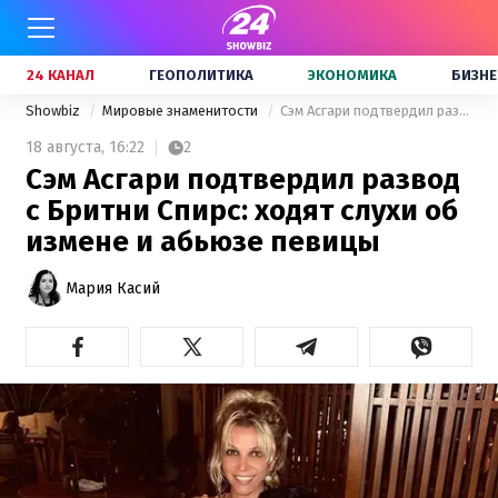
24 КАНАЛ
ГЕОПОЛИТИКА
ЭКОНОМИКА
БИЗНЕ
Showbiz
Мировые знаменитости
Сэм Асгари подтвердил развод с Бритни Спирс: ходят слухи об измене и абьюзе певицы
18 августа,
16:22
2
Сэм Асгари подтвердил развод
с Бритни Спирс: ходят слухи об
измене и абьюзе певицы
Мария Касий