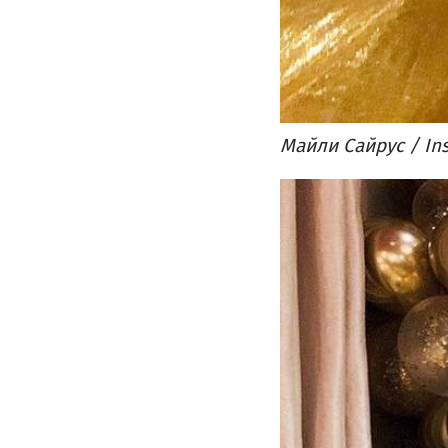
Майли Сайрус / In