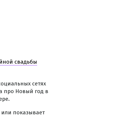
айной свадьбы
социальных сетях
а про Новый год в
ере.
, или показывает