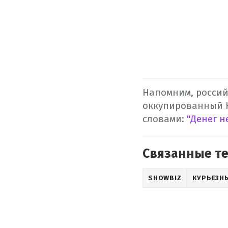
Напомним, россий
оккупированный К
словами:
"Денег не
Связанные т
SHOWBIZ
КУРЬЕЗН