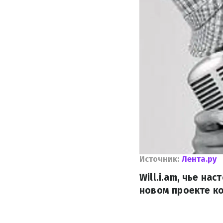
Источник:
Лента.ру
Will.i.am, чье н
новом проекте ко