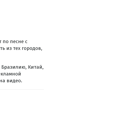
т по песне с
ь из тех городов,
, Бразилию, Китай,
екламной
на видео.