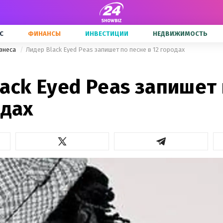
С
ФИНАНСЫ
ИНВЕСТИЦИИ
НЕДВИЖИМОСТЬ
знеса
Лидер Black Eyed Peas запишет по песне в 12 городах
ack Eyed Peas запишет
одах