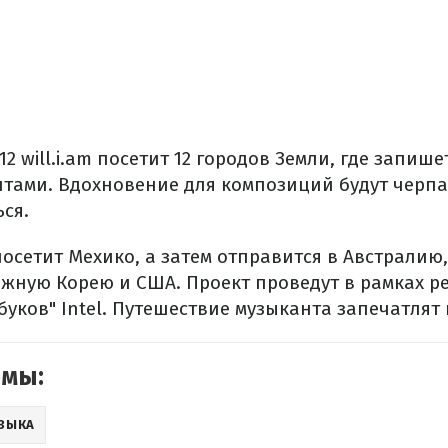
2 will.i.am посетит 12 городов Земли, где запише
тами. Вдохновение для композиций будут черпат
ься.
 посетит Мехико, а затем отправится в Австралию
жную Корею и США. Проект проведут в рамках р
уков" Intel. Путешествие музыканта запечатлят 
емы:
ЗЫКА