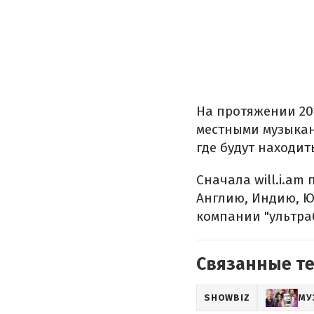
На протяжении 201
местными музыкан
где будут находит
Сначала will.i.am
Англию, Индию, Ю
компании "ультраб
Связанные т
SHOWBIZ
МУ