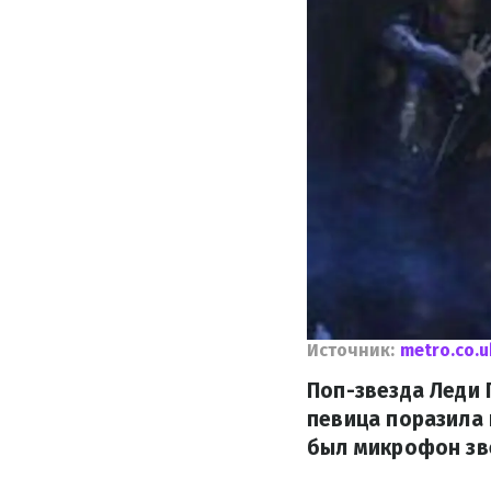
Источник:
metro.co.u
Поп-звезда Леди 
певица поразила
был микрофон зв