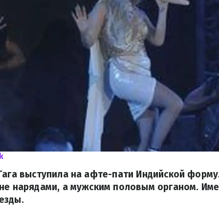
k
Гага выступила на афте-пати Индийской формул
 не нарядами, а мужским половым органом. Им
езды.