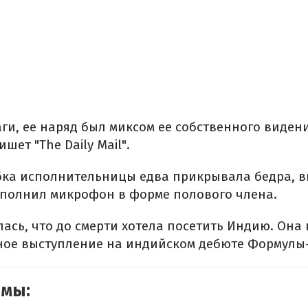
ги, ее наряд был миксом ее собственного виден
шет "The Daily Mail".
юбка исполнительницы едва прикрывала бедра, в
дополнил микрофон в форме полового члена.
лась, что до смерти хотела посетить Индию. Он
ое выступление на индийском дебюте Формулы-
емы: