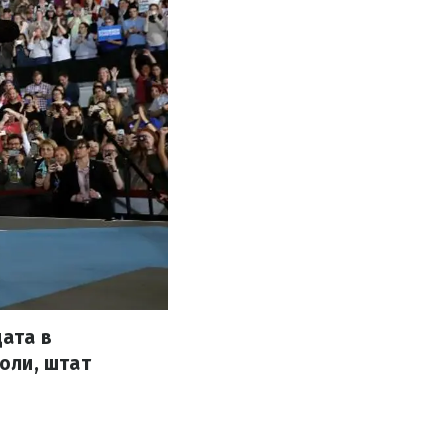
ата в
оли, штат