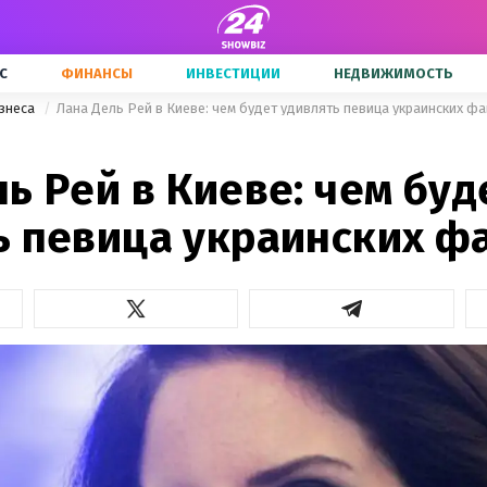
С
ФИНАНСЫ
ИНВЕСТИЦИИ
НЕДВИЖИМОСТЬ
знеса
Лана Дель Рей в Киеве: чем будет удивлять певица украинских ф
ь Рей в Киеве: чем буд
ь певица украинских ф