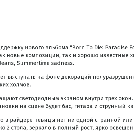
оддержку нового альбома "Born To Die: Paradise E
ак новые композиции, так и хорошо известные х
 Jeans, Summertime sadness.
дет выступать на фоне декораций полуразрушенн
ких холмов.
ащают светодиодным экраном внутри трех окон
новки на сцене будет бас, гитара и струнный кв
что в райдере певицы нет ни одной странной ил
ко 2 стола, зеркало в полный рост, ярко освещ