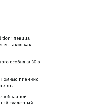
dition" певица
иты, такие как
ого особняка 30-х
. Помимо пианино
артет.
и заоблачной
енный туалетный