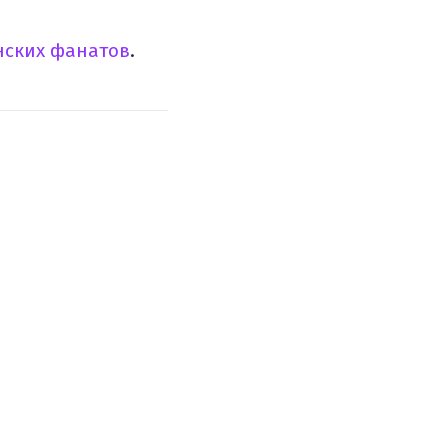
нских фанатов
.