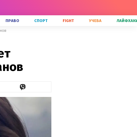
ПРАВО
СПОРТ
FIGHT
УЧЕБА
ЛАЙФХАК
анов
ет
анов