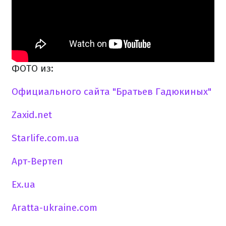
ФОТО из:
Официального сайта "Братьев Гадюкиных"
Zaxid.net
Starlife.com.ua
Арт-Вертеп
Еx.ua
Аratta-ukraine.com