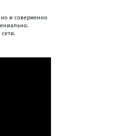
нно и соверменно
гениально.
 сети.