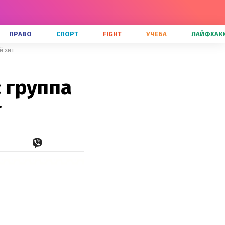
ПРАВО
СПОРТ
FIGHT
УЧЕБА
ЛАЙФХАК
й хит
: группа
т