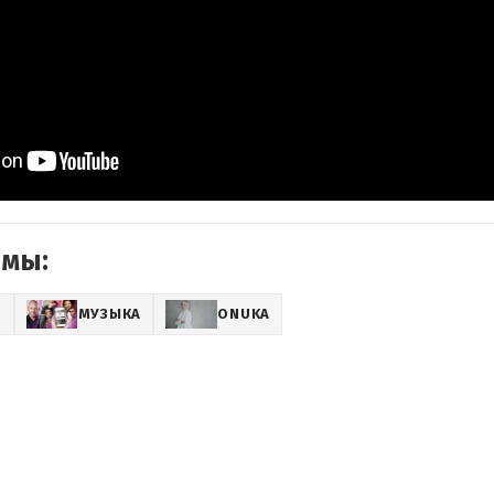
емы:
Z
МУЗЫКА
ONUKA