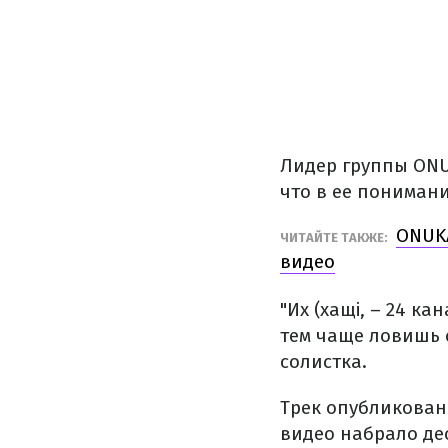
Лидер группы ONU
что в ее понимани
ONUKA
ЧИТАЙТЕ ТАКЖЕ:
видео
"Их (хащі, – 24 к
тем чаще ловишь с
солистка.
Трек опубликован
видео набрало де