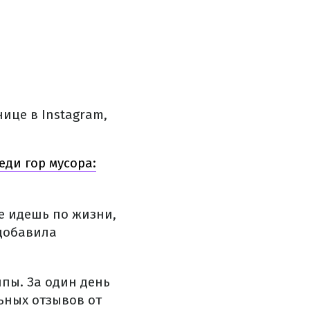
ице в Instagram,
ди гор мусора:
ше идешь по жизни,
 добавила
пы. За один день
ьных отзывов от