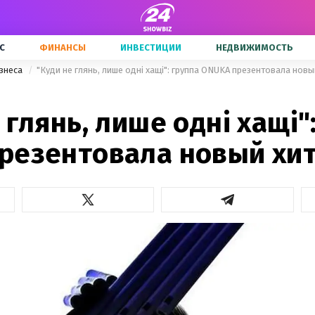
С
ФИНАНСЫ
ИНВЕСТИЦИИ
НЕДВИЖИМОСТЬ
знеса
"Куди не глянь, лише одні хащі": группа ONUKA презентовала новы
 глянь, лише одні хащі"
резентовала новый хи