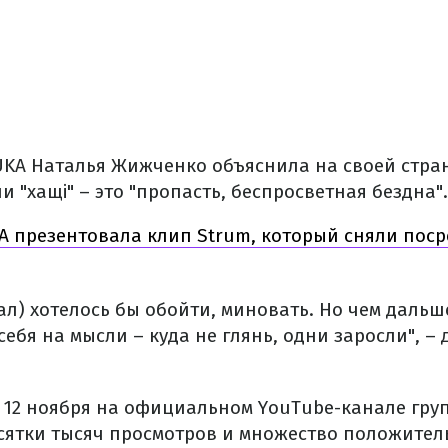
KA Наталья Жижченко объяснила на своей стран
и "хащі" – это "пропасть, беспросветная бездна".
 презентовала клип Strum, который сняли посре
анал) хотелось бы обойти, миновать. Но чем даль
ебя на мысли – куда не глянь, одни заросли", –
 12 ноября на официальном YouTube-канале груп
сятки тысяч просмотров и множество положител