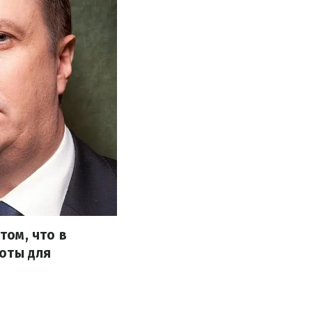
том, что в
воты для