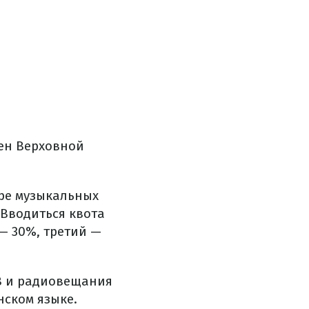
ен Верховной
ире музыкальных
 Вводиться квота
 — 30%, третий —
ТВ и радиовещания
нском языке.