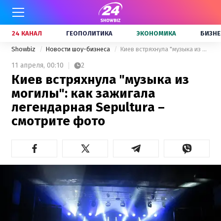
24 КАНАЛ
ГЕОПОЛИТИКА
ЭКОНОМИКА
БИЗНЕ
Showbiz
Новости шоу-бизнеса
Киев встряхнула "музыка из могилы": как зажигала легендарная Sepultura – смотрите фото
11 апреля,
00:10
2
Киев встряхнула "музыка из
могилы": как зажигала
легендарная Sepultura –
смотрите фото