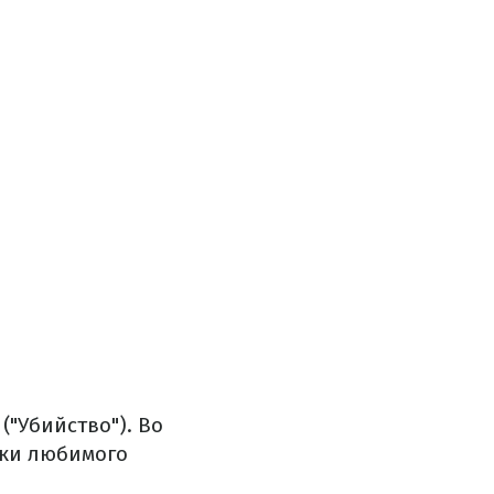
("Убийство"). Во
мки любимого