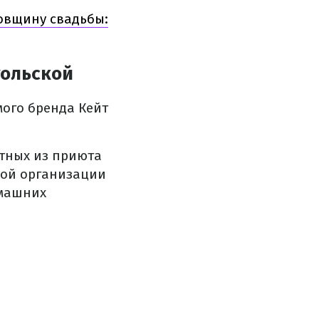
овщину свадьбы:
уольской
мого бренда Кейт
отных из приюта
ьной организации
омашних