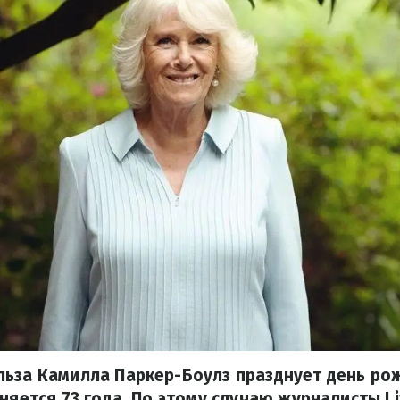
ьза Камилла Паркер-Боулз празднует день рож
няется 73 года. По этому случаю журналисты Li