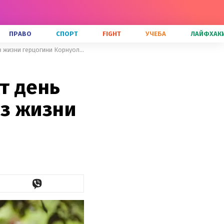
ПРАВО
СПОРТ
FIGHT
УЧЕБА
ЛАЙФХАК
Жена принца Чарльза празднует день рождения: интересные факты из жизни герцогини Корнуольской
т день
з жизни