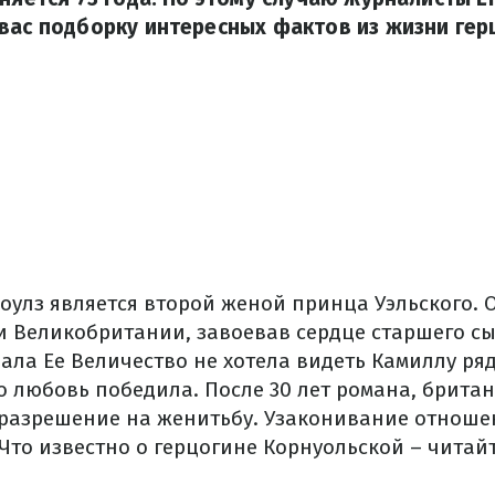
вас подборку интересных фактов из жизни гер
оулз является второй женой принца Уэльского. 
и Великобритании, завоевав сердце старшего с
чала Ее Величество не хотела видеть Камиллу ря
о любовь победила. После 30 лет романа, брита
 разрешение на женитьбу. Узаконивание отноше
 Что известно о герцогине Корнуольской – читай