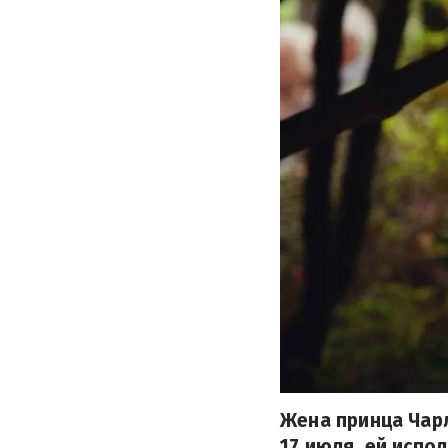
Жена принца Чарл
17 июля, ей испол