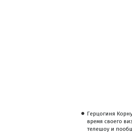
Герцогиня Корну
время своего ви
телешоу и пообщ