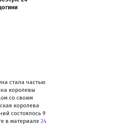
цогини
Она стала частью
ына королевы
дом со своим
нская королева
ний состоялось 9
те в материале
24