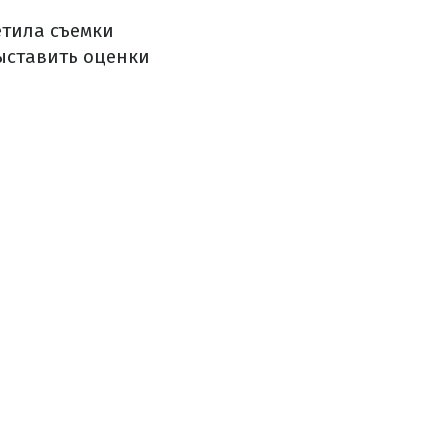
етила съемки
ыставить оценки