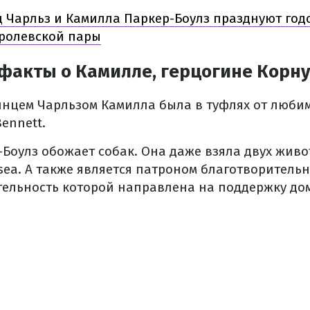
 Чарльз и Камилла Паркер-Боулз празднуют год
ролевской пары
факты о Камилле, герцогине Корн
инцем Чарльзом Камилла была в туфлях от люби
ennett.
Боулз обожает собак. Она даже взяла двух жив
rsea. А также является патроном благотворител
ятельность которой направлена ​​на поддержку д