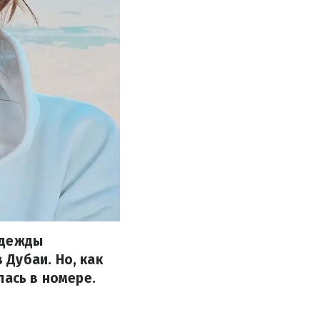
адежды
Дубаи. Но, как
лась в номере.