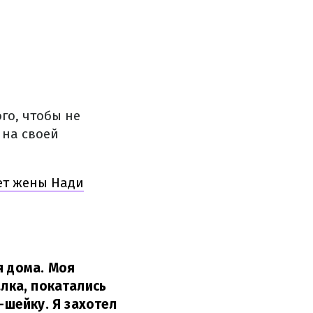
го, чтобы не
 на своей
чет жены Нади
я дома. Моя
алка, покатались
-шейку. Я захотел