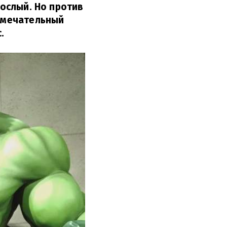
рослый. Но против
Замечательный
.