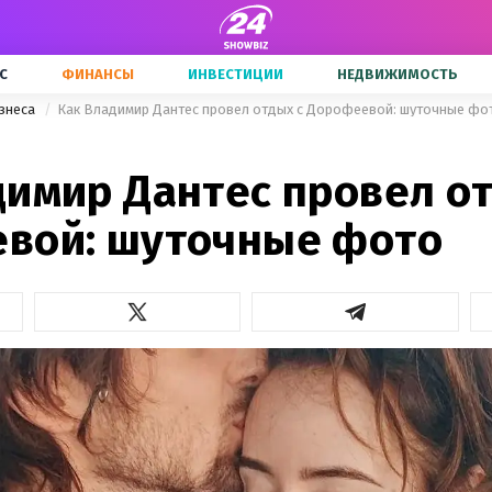
С
ФИНАНСЫ
ИНВЕСТИЦИИ
НЕДВИЖИМОСТЬ
знеса
Как Владимир Дантес провел отдых с Дорофеевой: шуточные фо
димир Дантес провел от
вой: шуточные фото