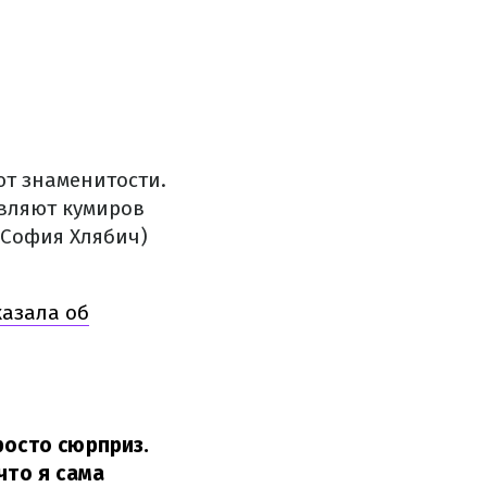
ют знаменитости.
вляют кумиров
 София Хлябич)
казала об
росто сюрприз.
что я сама