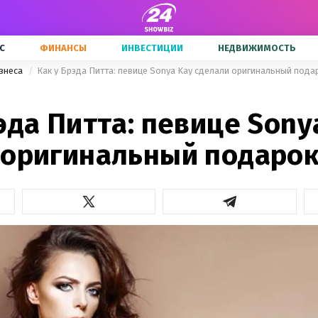
С
ФИНАНСЫ
ИНВЕСТИЦИИ
НЕДВИЖИМОСТЬ
знеса
Как у Брэда Питта: певице Sonya Kay сделали оригинальный пода
эда Питта: певице Sony
 оригинальный подаро