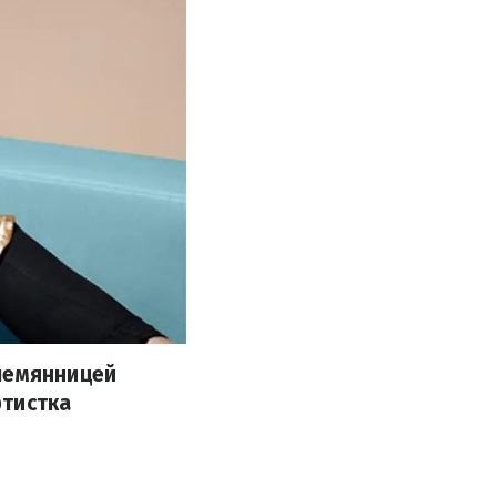
племянницей
ртистка