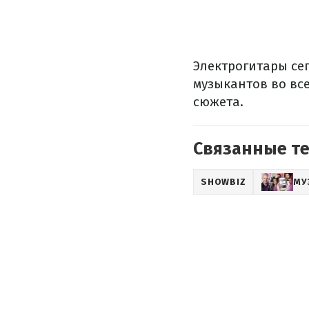
Электрогитары се
музыкантов во все
сюжета.
Связанные т
SHOWBIZ
МУ