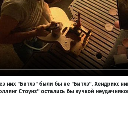
ез них "Битлз" были бы не "Битлз", Хендрикс ни
оллинг Стоунз" остались бы кучкой неудачнико