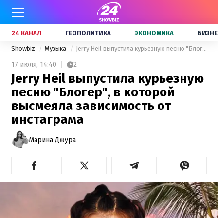
24 КАНАЛ
ГЕОПОЛИТИКА
ЭКОНОМИКА
БИЗНЕ
Showbiz
Музыка
Jerry Heil выпустила курьезную песню "Блогер", в которой высмеяла зависимость от инстаграма
17 июля,
14:40
2
Jerry Heil выпустила курьезную
песню "Блогер", в которой
высмеяла зависимость от
инстаграма
Марина Джура