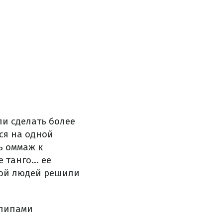
ли сделать более
ся на одной
ь оммаж к
танго... ее
дой людей решили
клипами