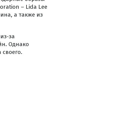
ration – Lida Lee
ина, а также из
 из-за
йн. Однако
 своего.