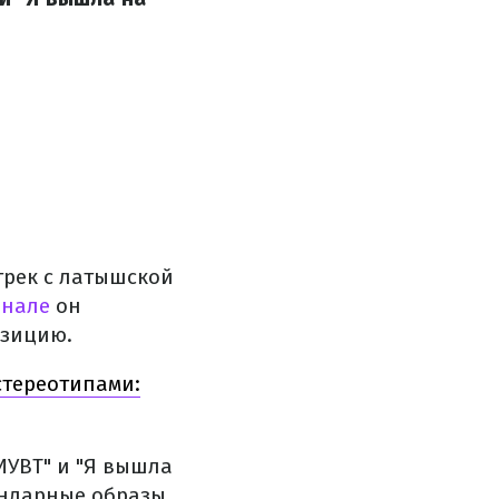
трек с латышской
анале
он
озицию.
стереотипами:
ИУВТ" и "Я вышла
ендарные образы