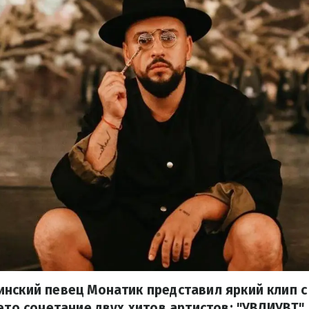
нский певец Монатик представил яркий клип с
 это сочетание двух хитов артистов: "УВЛИУВТ"