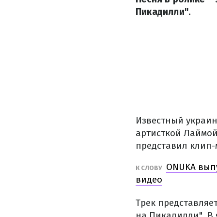
Пикадилли".
Известный украин
артисткой Лаймой 
представил клип-
ONUKA выпу
К СЛОВУ
видео
Трек представляе
на Пикадилли". В