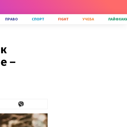
ПРАВО
СПОРТ
FIGHT
УЧЕБА
ЛАЙФХАК
ик
е –