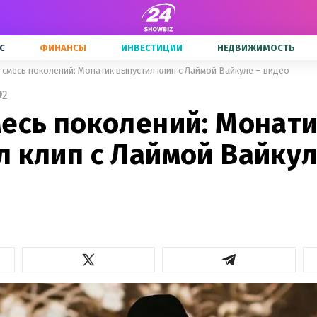
С
ФИНАНСЫ
ИНВЕСТИЦИИ
НЕДВИЖИМОСТЬ
 смесь поколений: Монатик выпустил клип с Лаймой Вайкуле – видео
2
месь поколений: Монат
 клип с Лаймой Вайкул