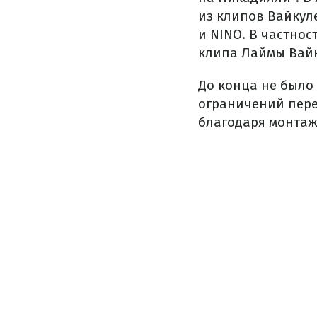
из клипов Вайкуле
и NINO. В частнос
клипа Лаймы Вайк
До конца не было 
ограничений пере
благодаря монтажу