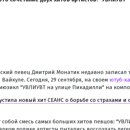
ский певец Дмитрий Монатик недавно записал 
Вайкуле. Сегодня, 29 сентября, на своем
ютуб-к
мюзикл "УВЛИУВТ на улице Пикадилли" на комп
стила новый хит CEAHC о борьбе со страхами и 
т собой смесь самых больших хитов певцов: "УВЛ
 ярком ролике артисты пытались воссоздать лег