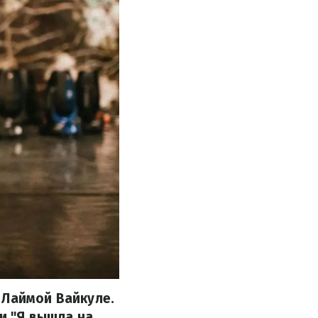
 Лаймой Вайкуле.
 и "Я вышла на