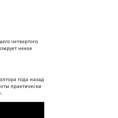
щего четвертого
изирует некое
Полтора года назад
аботы практически
.