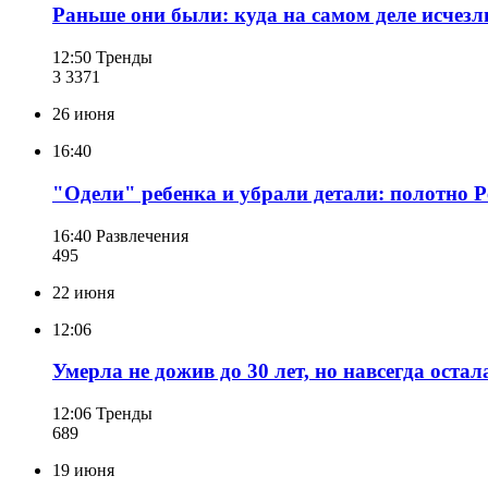
Раньше они были: куда на самом деле исче
12:50
Тренды
3 337
1
26 июня
16:40
"Одели" ребенка и убрали детали: полотно Р
16:40
Развлечения
495
22 июня
12:06
Умерла не дожив до 30 лет, но навсегда остал
12:06
Тренды
689
19 июня