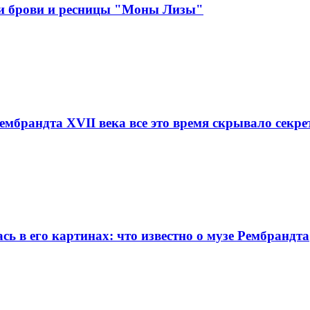
зли брови и ресницы "Моны Лизы"
ембрандта XVII века все это время скрывало секр
ась в его картинах: что известно о музе Рембрандта