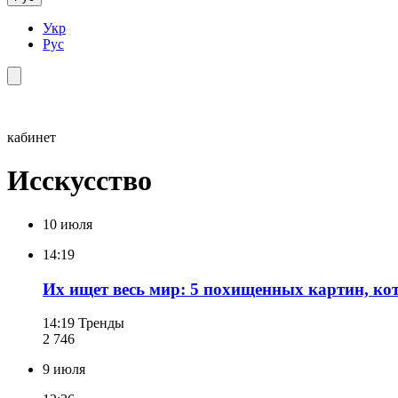
Укр
Рус
кабинет
Исскусство
10 июля
14:19
Их ищет весь мир: 5 похищенных картин, кот
14:19
Тренды
2 746
9 июля