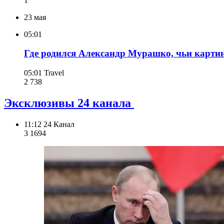
1
23 мая
05:01
Где родился Александр Мурашко, чьи карти
05:01
Travel
2 738
Эксклюзивы 24 канала
11:12
24 Канал
3 169
4