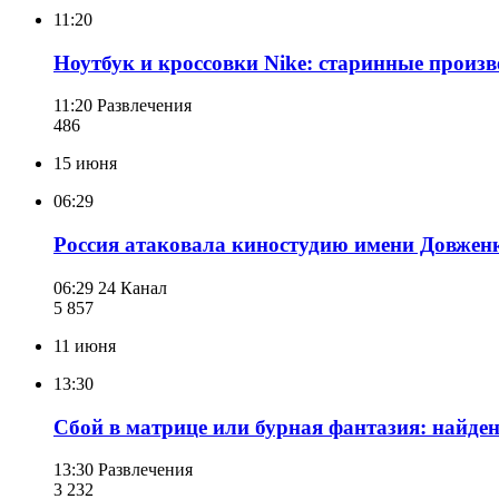
11:20
Ноутбук и кроссовки Nike: старинные произв
11:20
Развлечения
486
15 июня
06:29
Россия атаковала киностудию имени Довжен
06:29
24 Канал
5 857
11 июня
13:30
Сбой в матрице или бурная фантазия: найде
13:30
Развлечения
3 232