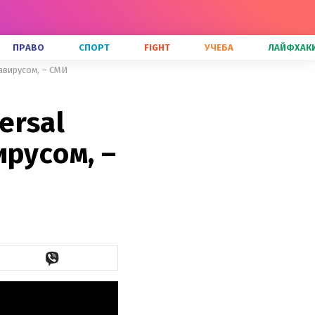
ПРАВО
СПОРТ
FIGHT
УЧЕБА
ЛАЙФХАК
авирусом, – СМИ
ersal
ирусом, –