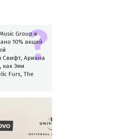
Music Group в
одано 10% акций
ей
р Свифт, Ариана
, как Эми
ic Furs, The