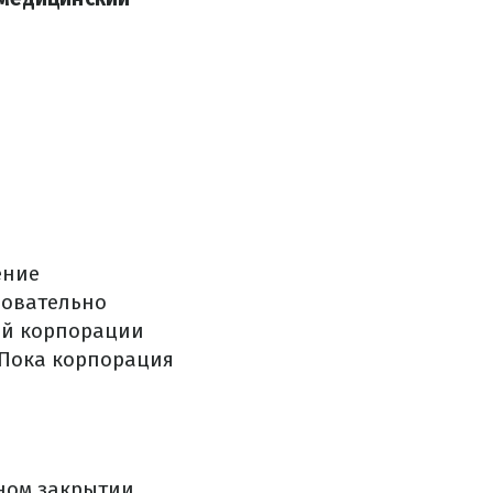
ение
довательно
ей корпорации
 Пока корпорация
нном закрытии