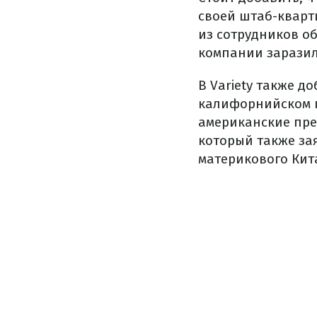
своей штаб-кварт
из сотрудников о
компании зарази
В Variety также д
калифорнийском г
американские пре
который также за
материкового Кита