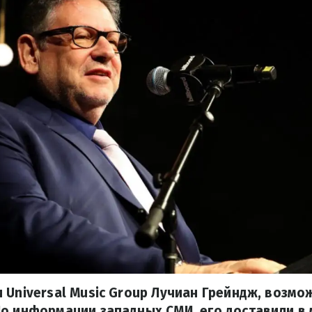
 Universal Music Group Лучиан Грейндж, возмо
о информации западных СМИ, его доставили в