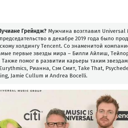
 Лучиане Грейндж?
Мужчина возглавил Universal 
го председательство в декабре 2019 года было пр
скому холдингу Tencent. Со знаменитой компани
амые первые звезды мира – Билли Айлиш, Тейло
. Также помог в развитии карьеры таким звездам
Eurythmics, Рианна, Сэм Смит, Take That, Psychedel
ting, Jamie Cullum и Andrea Bocelli.