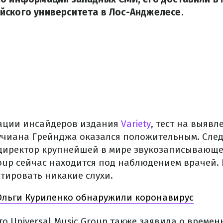
йского университета в Лос-Анджелесе.
ации инсайдеров издания
Variety
, тест на выявл
учиана Грейнджа оказался положительным. Сле
директор крупнейшей в мире звукозаписывающ
Group сейчас находится под наблюдением врачей.
тировать никакие слухи.
Ольги Куриленко обнаружили коронавирус
то Universal Music Group также заявила о време