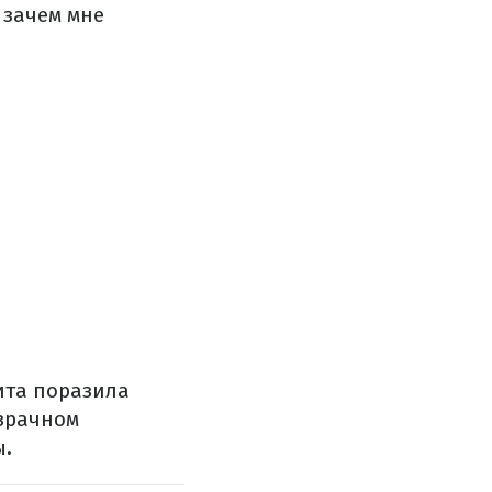
а зачем мне
ита поразила
озрачном
ы.