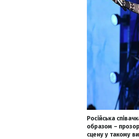
Російська співач
образом – прозор
сцену у такому ви