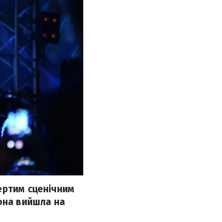
ертим сценічним
она вийшла на