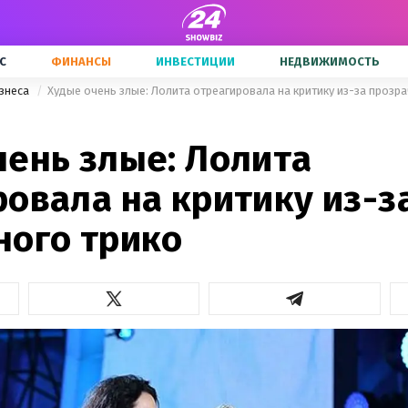
С
ФИНАНСЫ
ИНВЕСТИЦИИ
НЕДВИЖИМОСТЬ
знеса
Худые очень злые: Лолита отреагировала на критику из-за прозр
чень злые: Лолита
овала на критику из-з
ного трико