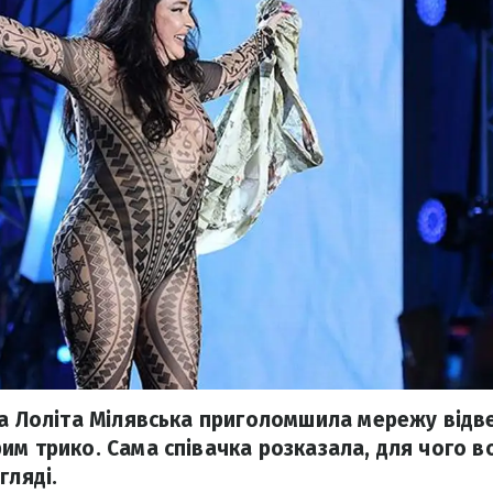
ка Лоліта Мілявська приголомшила мережу відв
им трико. Сама співачка розказала, для чого в
гляді.