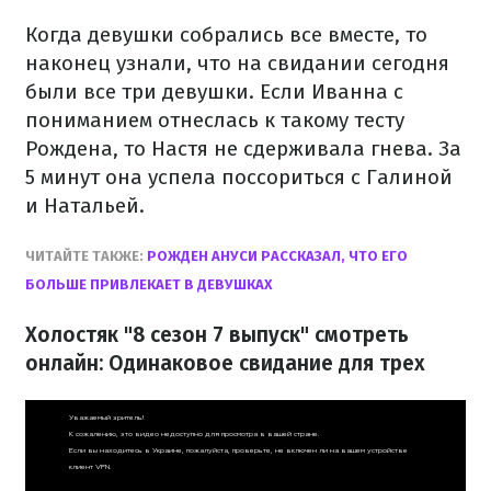
Когда девушки собрались все вместе, то
наконец узнали, что на свидании сегодня
были все три девушки. Если Иванна с
пониманием отнеслась к такому тесту
Рождена, то Настя не сдерживала гнева. За
5 минут она успела поссориться с Галиной
и Натальей.
ЧИТАЙТЕ ТАКЖЕ:
РОЖДЕН АНУСИ РАССКАЗАЛ, ЧТО ЕГО
БОЛЬШЕ ПРИВЛЕКАЕТ В ДЕВУШКАХ
Холостяк "8 сезон 7 выпуск" смотреть
онлайн: Одинаковое свидание для трех