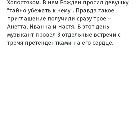
Холостяком. В нем Рожден просил девушку
"тайно убежать к нему". Правда такое
приглашение получили сразу трое –
Анетта, Иванна и Настя. В этот день
музыкант провел 3 отдельные встречи с
тремя претендентками на его сердце.