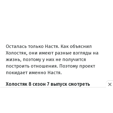
Осталась только Настя. Как объяснил
Холостяк, они имеют разные взгляды на
жизнь, поэтому у них не получится
построить отношения. Поэтому проект
покидает именно Настя.
Холостяк 8 сезон 7 выпуск смотреть
онлайн: церемония роз