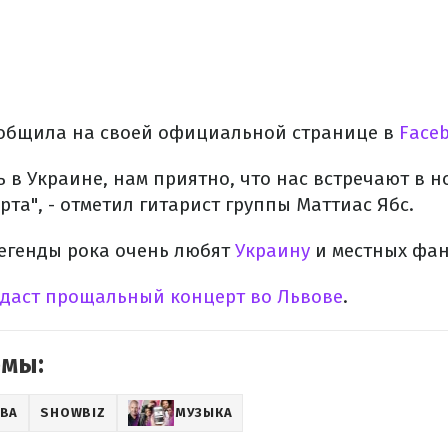
ообщила на своей официальной странице в
Face
 в Украине, нам приятно, что нас встречают в 
та", - отметил гитарист группы Маттиас Ябс.
легенды рока очень любят
Украину
и местных фан
 даст прощальный концерт во Львове
.
емы:
ЕВА
SHOWBIZ
МУЗЫКА