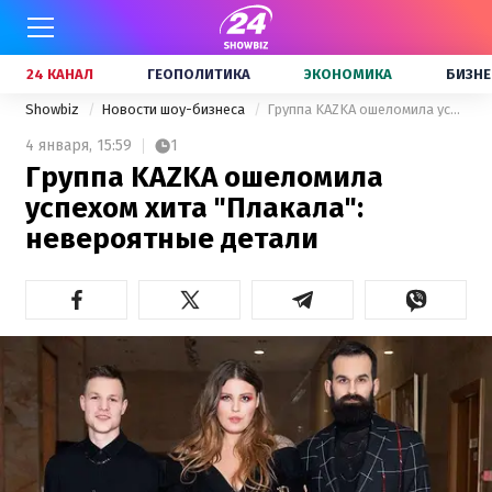
24 КАНАЛ
ГЕОПОЛИТИКА
ЭКОНОМИКА
БИЗНЕ
Showbiz
Новости шоу-бизнеса
Группа KAZKA ошеломила успехом хита "Плакала": невероятные детали
4 января,
15:59
1
Группа KAZKA ошеломила
успехом хита "Плакала":
невероятные детали