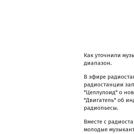
Как уточнили муз
диапазон.
В эфире радиоста
радиостанции запу
"Целлулоид" о нов
"Двигатель" об ин
радиопьесы.
Вместе с радиост
молодые музыканты