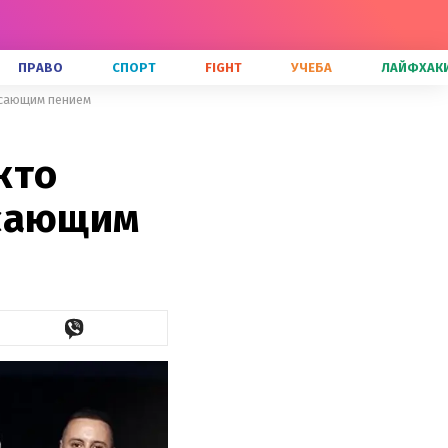
ПРАВО
СПОРТ
FIGHT
УЧЕБА
ЛАЙФХАК
рясающим пением
кто
ясающим