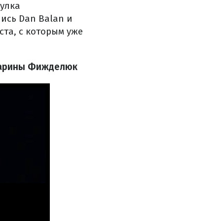
улка
ись Dan Balan и
та, с которым уже
 Марины Фижделюк