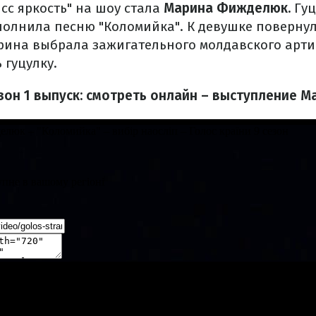
сс яркость" на шоу стала
Марина Фижделюк.
Гуц
олнила песню "Коломийка". К девушке повернул
рина выбрала зажигательного молдавского артис
 гуцулку.
езон 1 выпуск: смотреть онлайн – выступление