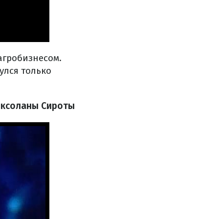
агробизнесом.
улся только
Роксоланы Сироты