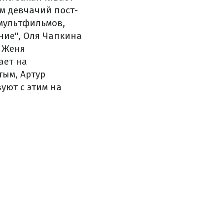
им девчачий пост-
 мультфильмов,
ние", Оля Чапкина
я Женя
ает на
тым, Артур
уют с этим на