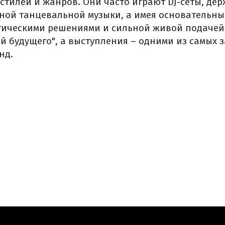
стилей
и
жанров.
Они
часто
играют
DJ
-сеты,
дер
ной
танцевальной
музыки
,
а
имея
основательны
тическими
решениями
и
сильной
живой
подачей
ой
будущего",
а
выступления
–
одними
из самых 
нд.