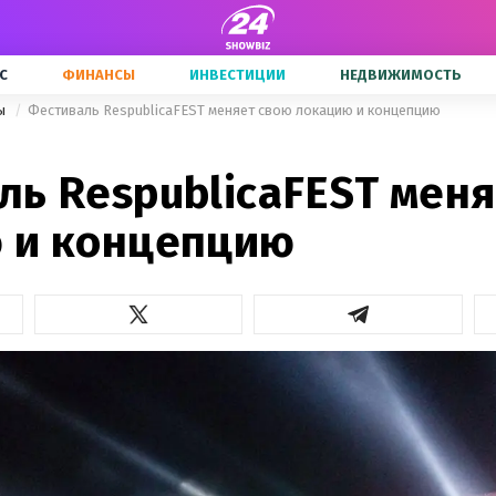
С
ФИНАНСЫ
ИНВЕСТИЦИИ
НЕДВИЖИМОСТЬ
ны
Фестиваль RespublicaFEST меняет свою локацию и концепцию
ль RespublicaFEST мен
 и концепцию