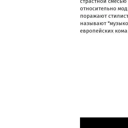
страстной
смесью
относительно
мод
поражают
стилис
называют
"
музык
европейских
кома