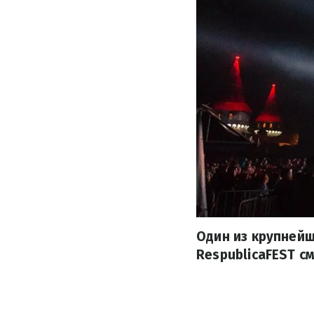
Один из крупней
RespublicaFEST с