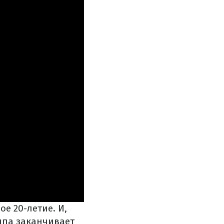
вое 20-летие.
И,
ппа заканчивает