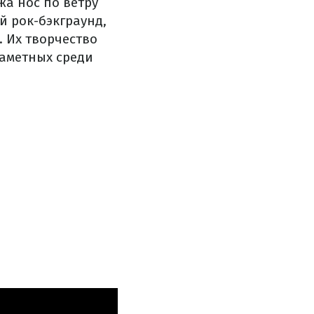
жа
нос по ветру
й
рок-
бэкграунд
,
.
Их
творчество
заметных
среди