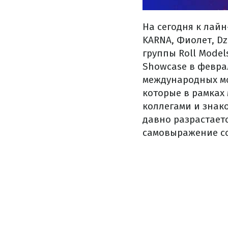
На сегодня к
лайн
KARNA
,
Фиолет
,
Dz
группы
Roll Model
Showcase
в февра
международных
м
которые
в
рамках
коллегами
и
знак
давно
разрастает
самовыражение
с