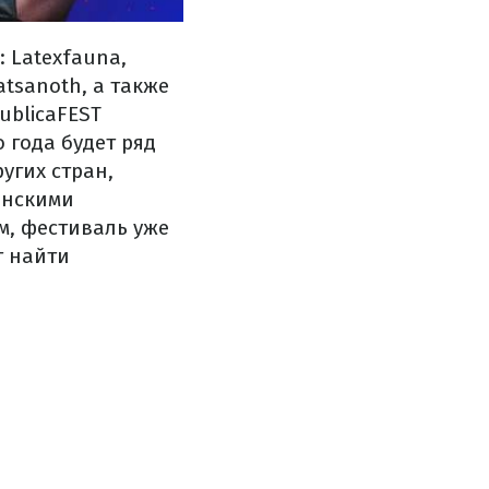
:
Latexfauna
,
atsanoth
,
а
также
ublicaFEST
о
года
будет
ряд
ругих
стран
,
инскими
м
, фестиваль
уже
т
найти