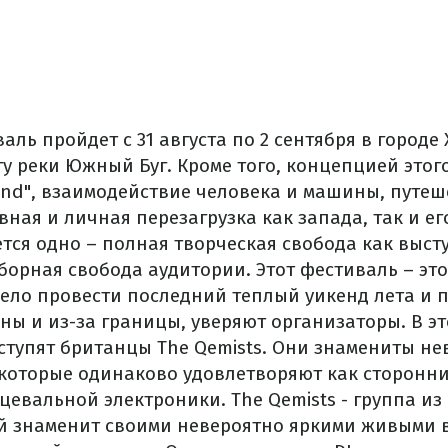
валь пройдет с 31 августа по 2 сентября в город
у реки Южный Буг.
Кроме того, концепцией этого
kend", взаимодействие человека и машины, путе
вная и личная перезагрузка как запада, так и ег
ется одно
– полная творческая свобода как выс
тборная свобода аудитории.
Этот фестиваль – это
село провести последний теплый уикенд лета и 
ины и из-за границы, уверяют организаторы.
В э
ступят
британцы
The Qemists
.
Они знамениты
не
которые
одинаково
удовлетворяют
как
сторонн
цевальной
электроники
.
The Qemists
- группа
из
й
знаменит своими
невероятно
яркими
живыми