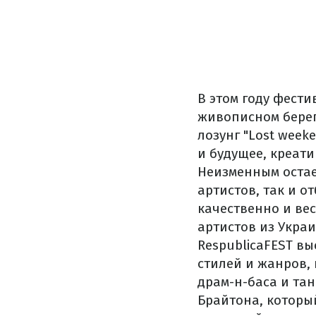
В этом году фести
живописном берег
лозунг "Lost wee
и будущее, креати
Неизменным оста
артистов, так и о
качественно и ве
артистов из Укра
RespublicaFEST
вы
стилей
и
жанров,
драм-н
-баса
и
тан
Брайтона
,
которы