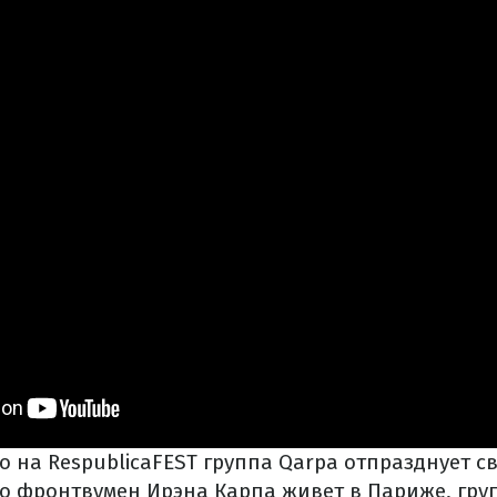
о на RespublicaFEST группа Qarpa отпразднует с
что фронтвумен Ирэна Карпа живет в Париже, гру