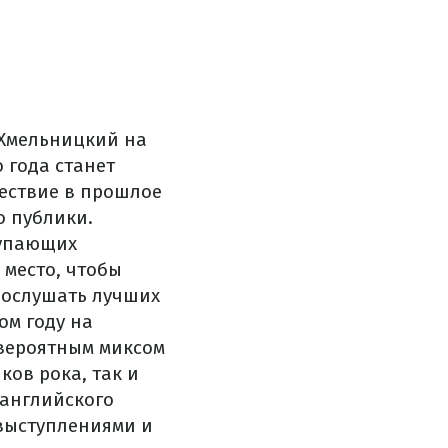
е Хмельницкий на
 года станет
шествие в прошлое
о публики.
тупающих
 место, чтобы
послушать лучших
том году на
вероятным
миксом
иков
рока
,
так
и
 английского
выступлениями
и