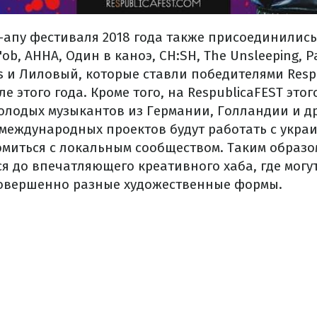
-
апу
фестиваля
2018
года
также
присоединились
'ob
,
АННА
, Один
в
каноэ,
CH
:
SH
,
The Unsleeping
,
P
s
и
Лиловый
,
которые ставли
победителями
Resp
ле
этого
года.
Кроме
того, на
RespublicaFEST
этог
олодых
музыкантов
из Германии
,
Голландии
и
д
 международных проектов
будут
работать
с
укра
омиться
с локальным
сообществом.
Таким
образо
ся до
впечатляющего
креативного
хаба
,
где
могу
овершенно разные
художественные
формы.