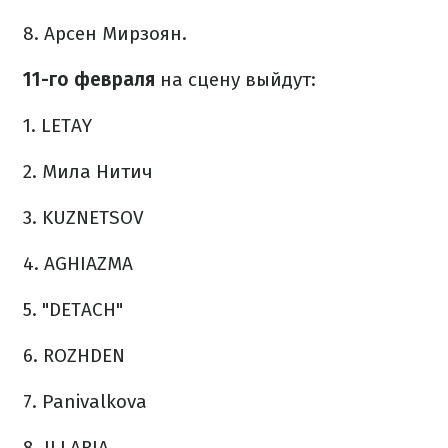
8. Арсен Мирзоян.
11-го февраля
на сцену выйдут:
1. LETAY
2. Мила Нитич
3. KUZNETSOV
4. AGHIAZMA
5. "DETACH"
6. ROZHDEN
7. Panivalkova
8. ILLARIA.