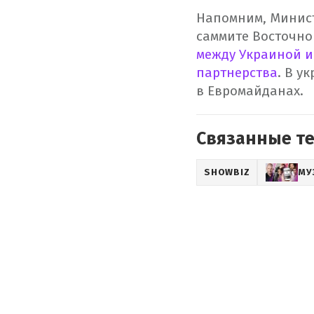
Напомним, Минист
саммите Восточно
между Украиной и
партнерства
. В у
в Евромайданах.
Связанные т
SHOWBIZ
МУ