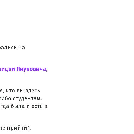
рались на
зиции Януковича,
, что вы здесь.
ибо студентам.
да была и есть в
не прийти".