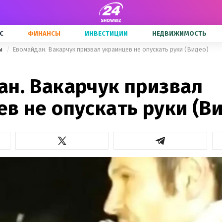
С
ФИНАНСЫ
ИНВЕСТИЦИИ
НЕДВИЖИМОСТЬ
ны
Евомайдан. Вакарчук призвал украинцев не опускать руки (Видео)
ан. Вакарчук призвал
в не опускать руки (В