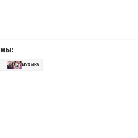
емы:
Z
МУЗЫКА