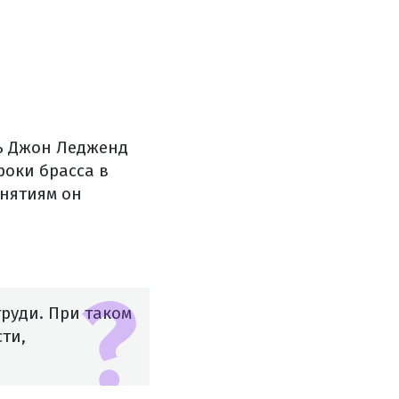
ть Джон Ледженд
роки брасса в
анятиям он
груди. При таком
ти,