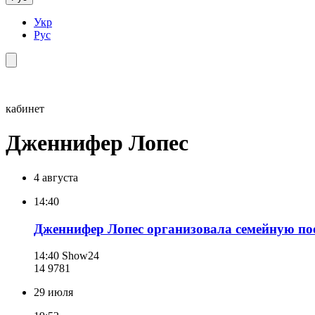
Укр
Рус
кабинет
Дженнифер Лопес
4 августа
14:40
Дженнифер Лопес организовала семейную пое
14:40
Show24
14 978
1
29 июля