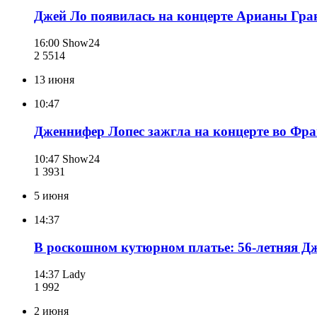
Джей Ло появилась на концерте Арианы Гранд
16:00
Show24
2 551
4
13 июня
10:47
Дженнифер Лопес зажгла на концерте во Фра
10:47
Show24
1 393
1
5 июня
14:37
В роскошном кутюрном платье: 56-летняя Д
14:37
Lady
1 992
2 июня