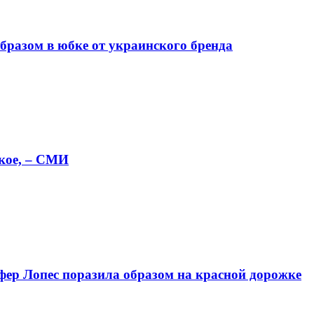
бразом в юбке от украинского бренда
кое, – СМИ
ифер Лопес поразила образом на красной дорожке