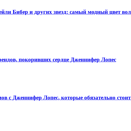
йли Бибер и других звезд: самый модный цвет воло
брендов, покоривших сердце Дженнифер Лопес
ов с Дженнифер Лопес, которые обязательно стоит