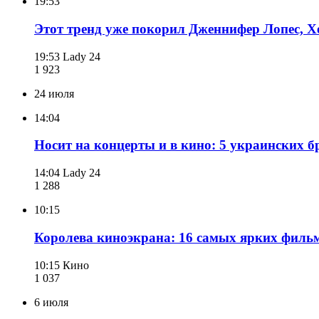
19:53
Этот тренд уже покорил Дженнифер Лопес, Хе
19:53
Lady 24
1 923
24 июля
14:04
Носит на концерты и в кино: 5 украинских 
14:04
Lady 24
1 288
10:15
Королева киноэкрана: 16 самых ярких фильм
10:15
Кино
1 037
6 июля