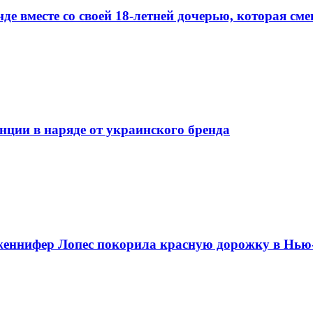
е вместе со своей 18-летней дочерью, которая см
нции в наряде от украинского бренда
женнифер Лопес покорила красную дорожку в Нью