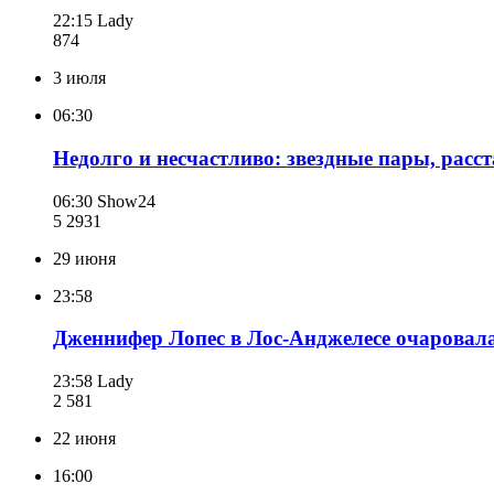
22:15
Lady
874
3 июля
06:30
Недолго и несчастливо: звездные пары, расс
06:30
Show24
5 293
1
29 июня
23:58
Дженнифер Лопес в Лос-Анджелесе очаровал
23:58
Lady
2 581
22 июня
16:00