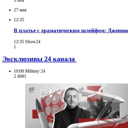
3 884
27 мая
12:35
В платье с драматическим шлейфом: Дженниф
12:35
Show24
1
Эксклюзивы 24 канала
19:00
Military 24
2 408
1