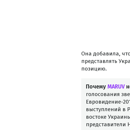
Она добавила, чт
представлять Укр
позицию.
Почему
MARUV
н
голосования зве
Евровидение-201
выступлений в 
востоке Украины
представители 