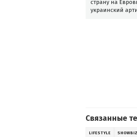
страну на Евров
украинский арти
Связанные т
LIFESTYLE
SHOWBI