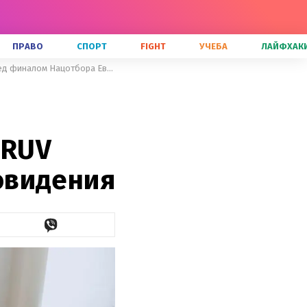
ПРАВО
СПОРТ
FIGHT
УЧЕБА
ЛАЙФХАК
Джамала призналась, что поддерживала скандальную MARUV перед финалом Нацотбора Евровидения
ARUV
овидения