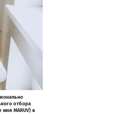
ционально
ьного отбора
е имя MARUV) в