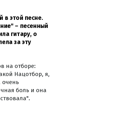
 в этой песне.
ение" – песенный
ила гитару, о
лела за эту
в на отборе:
акой Нацотбор, я,
а очень
ичная боль и она
вствовала".