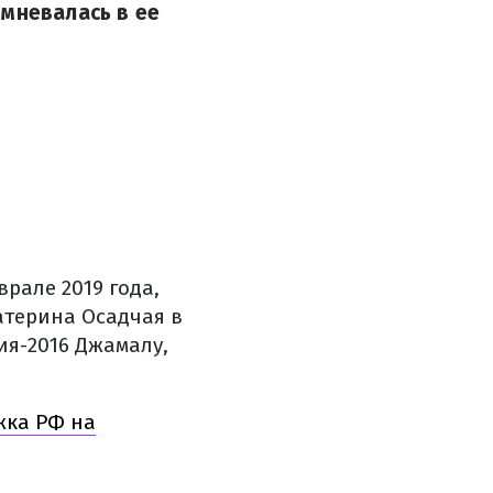
омневалась в ее
рале 2019 года,
атерина Осадчая в
я-2016 Джамалу,
жка РФ на