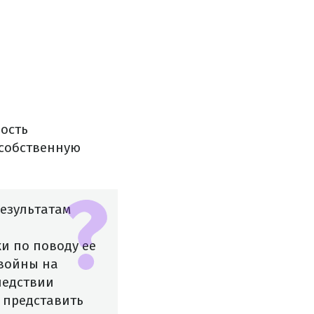
ность
 собственную
езультатам
и по поводу ее
 войны на
ледствии
 представить