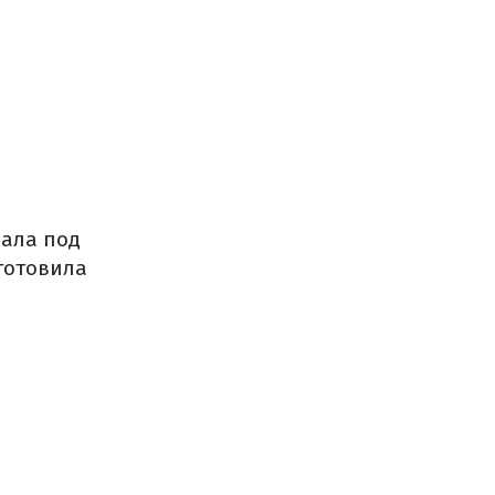
вала под
готовила