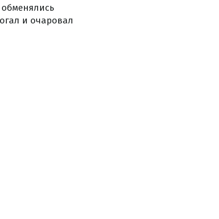
з обменялись
рогал и очаровал