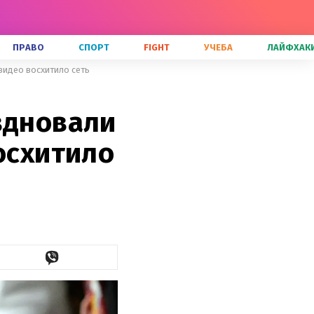
ПРАВО
СПОРТ
FIGHT
УЧЕБА
ЛАЙФХАК
 видео восхитило сеть
здновали
осхитило