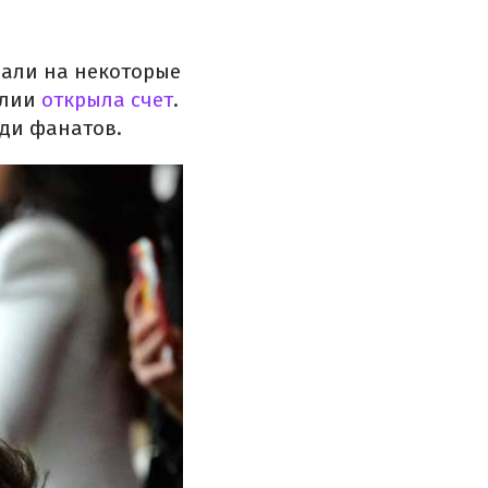
вали на некоторые
глии
открыла счет
.
еди фанатов.