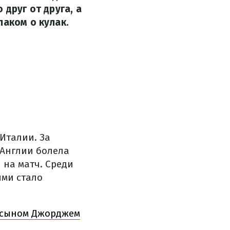
друг от друга, а
лаком о кулак.
Италии. За
Англии болела
 на матч. Среди
ыми стало
с сыном Джорджем