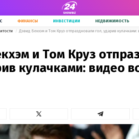
С
ФИНАНСЫ
ИНВЕСТИЦИИ
НЕДВИЖИМОСТЬ
нитости
Дэвид Бекхэм и Том Круз отпраздновали гол, ударив кулачками:
екхэм и Том Круз отпра
рив кулачками: видео в