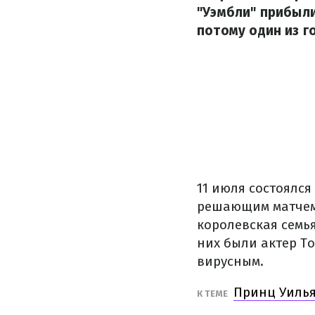
"Уэмбли" прибыли
потому один из г
11 июля состоялс
решающим матчем 
королевская семь
них были актер То
вирусным.
Принц Уилья
К ТЕМЕ