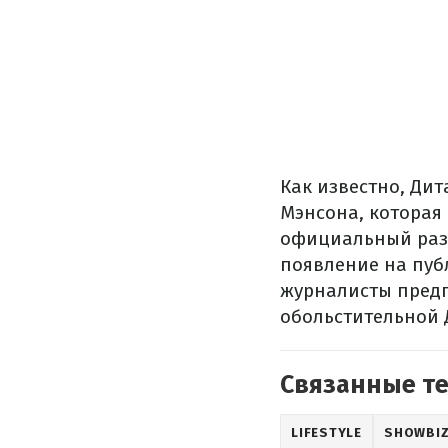
Как известно, Ди
Мэнсона, которая 
официальный разв
появление на пуб
журналисты предп
обольстительной 
Связанные т
LIFESTYLE
SHOWBI