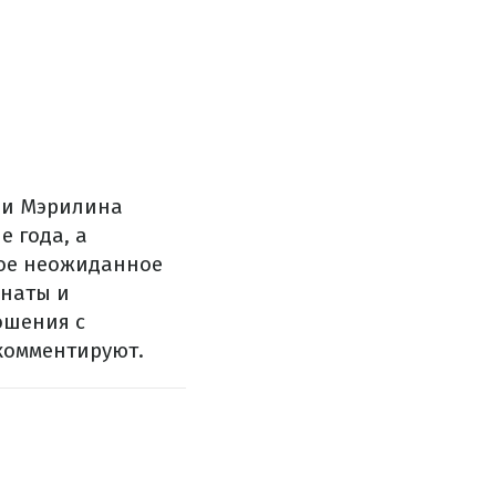
ни Мэрилина
е года, а
кое неожиданное
анаты и
ошения с
 комментируют.