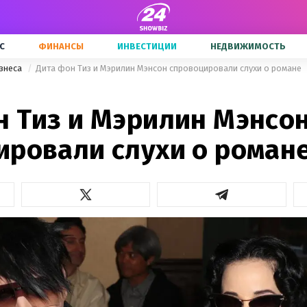
С
ФИНАНСЫ
ИНВЕСТИЦИИ
НЕДВИЖИМОСТЬ
знеса
Дита фон Тиз и Мэрилин Мэнсон спровоцировали слухи о романе
н Тиз и Мэрилин Мэнсо
ировали слухи о роман