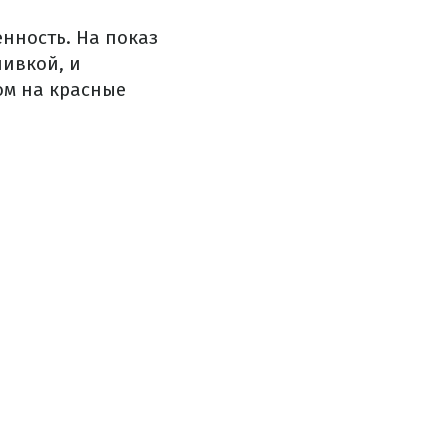
енность. На показ
ивкой, и
ом на красные