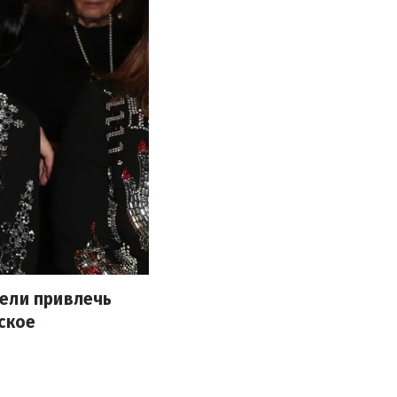
мели привлечь
ское