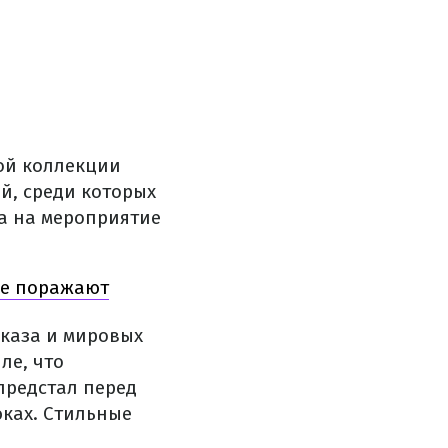
ой коллекции
ей, среди которых
а на мероприятие
ые поражают
оказа и мировых
ле, что
предстал перед
юках. Стильные