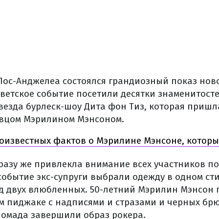
 Лос-Анджелеа состоялся грандиозный показ нов
 Светское событие посетили десятки знаменитост
везда бурлеск-шоу Дита фон Тиз, которая пришл
евцом Мэрилином Мэнсоном.
оизвестных фактов о Мэрилине Мэнсоне, котор
разу же привлекла внимание всех участников п
событие экс-супруги выбрали одежду в одном сти
 двух влюбленных. 50-летний Мэрилин Мэнсон 
м пиджаке с надписями и стразами и черных бр
помада завершили образ рокера.