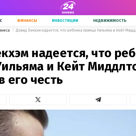
С
ФИНАНСЫ
ИНВЕСТИЦИИ
НЕДВИЖИМОСТЬ
знеса
Дэвид Бекхэм надеется, что ребенка принца Уильяма и Кейт Миддл
кхэм надеется, что ре
Уильяма и Кейт Миддлт
в его честь