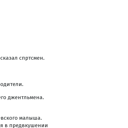
 сказал спртсмен.
родители.
его джентльмена.
евского малыша.
ся в предвкушении