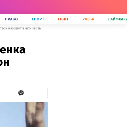
ПРАВО
СПОРТ
FIGHT
УЧЕБА
ЛАЙФХАК
тон назовут в его честь
бенка
он