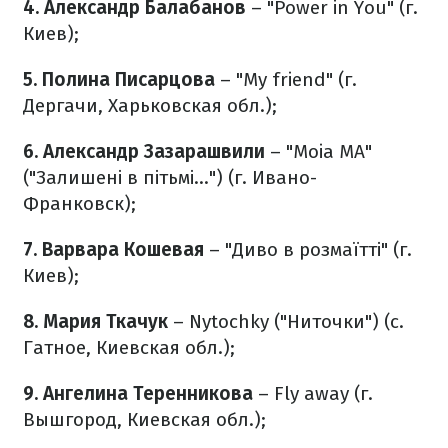
4. Александр Балабанов
– "Power in You" (г.
Киев);
5. Полина Писарцова
– "My friend" (г.
Дергачи, Харьковская обл.);
6. Александр Зазарашвили
– "Moia MA"
("Залишені в пітьмі...") (г. Ивано-
Франковск);
7. Варвара Кошевая
– "Диво в розмаїтті" (г.
Киев);
8. Мария Ткачук
– Nytochky ("Ниточки") (с.
Гатное, Киевская обл.);
9. Ангелина Теренникова
– Fly away (г.
Вышгород, Киевская обл.);