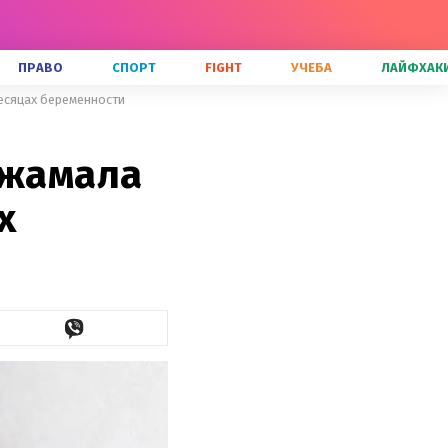
ПРАВО
СПОРТ
FIGHT
УЧЕБА
ЛАЙФХАК
месяцах беременности
Джамала
х