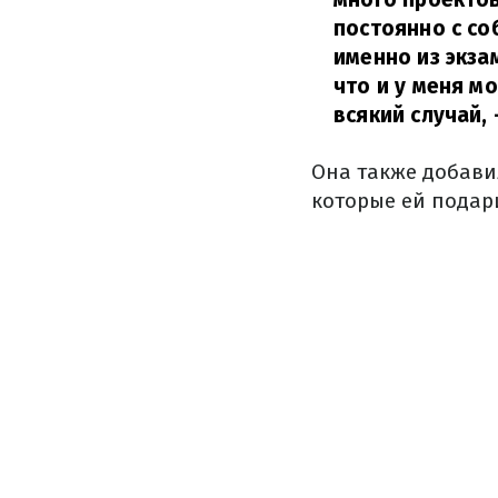
постоянно с со
именно из экза
что и у меня м
всякий случай,
Она также добавил
которые ей подар