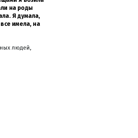
али на роды
ла. Я думала,
 все имела, на
ьных людей,